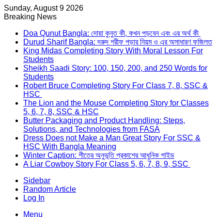
Sunday, August 9 2026
Breaking News
Doa Qunut Bangla: দোয়া কুনুত কী, কখন পড়বেন এবং এর অর্থ কী
Durud Sharif Bangla: দরুদ শরীফ পড়ার নিয়ম ও এর অসাধারণ ফজিলত
King Midas Completing Story With Moral Lesson For
Students
Sheikh Saadi Story: 100, 150, 200, and 250 Words for
Students
Robert Bruce Completing Story For Class 7, 8, SSC &
HSC
The Lion and the Mouse Completing Story for Classes
5, 6, 7, 8, SSC & HSC
Butter Packaging and Product Handling: Steps,
Solutions, and Technologies from FASA
Dress Does not Make a Man Great Story For SSC &
HSC With Bangla Meaning
Winter Caption: শীতের অনুভূতি প্রকাশের আধুনিক গাইড
A Liar Cowboy Story For Class 5, 6, 7, 8, 9, SSC
Sidebar
Random Article
Log In
Menu