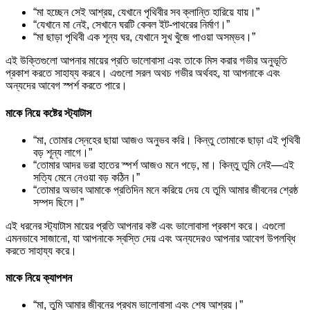
“মা হচ্ছেন সেই আশ্রয়, যেখানে পৃথিবীর সব ক্লান্তি হারিয়ে যায়।”
“যেখানে মা নেই, সেখানে ঘরটি কেবল ইট-পাথরের নির্মাণ।”
“মা ছাড়া পৃথিবী এক শূন্য ঘর, যেখানে সুখ খুঁজে পাওয়া অসম্ভব।”
এই উক্তিগুলো আপনার মায়ের প্রতি ভালোবাসা এবং তাকে মিস করার গভীর অনুভূতি
প্রকাশ করতে সাহায্য করবে। এগুলো সরল অথচ গভীর অর্থবহ, যা আপনাকে এবং
অন্যদের আবেগ স্পর্শ করতে পারে।
মাকে নিয়ে কষ্টের স্ট্যাটাস
“মা, তোমার স্নেহের ছায়া আজও অনুভব করি। কিন্তু তোমাকে ছাড়া এই পৃথিবী
বড় শূন্য লাগে।”
“তোমার আদর ভরা হাতের স্পর্শ আজও মনে পড়ে, মা। কিন্তু তুমি নেই—এই
সত্যি মেনে নেওয়া বড় কঠিন।”
“তোমার অভাব আমাকে প্রতিদিন মনে করিয়ে দেয় যে তুমি আমার জীবনের শ্রেষ্ঠ
সম্পদ ছিলে।”
এই ধরনের স্ট্যাটাস মায়ের প্রতি আপনার কষ্ট এবং ভালোবাসা প্রকাশ করে। এগুলো
এমনভাবে সাজানো, যা আপনাকে স্বস্তি দেয় এবং অন্যদেরও আপনার আবেগ উপলব্ধি
করতে সাহায্য করে।
মাকে নিয়ে ক্যাপশন
“মা, তুমি আমার জীবনের প্রথম ভালোবাসা এবং শেষ আশ্রয়।”