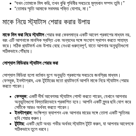
“যখন তোমাকে মিস করি, তখন বুঝি পৃথিবীর সবচেয়ে মূল্যবান সম্পদ তুমি।”
“তোমার স্মৃতি আমাকে সবসময় শক্তি যোগায়, মা।”
মাকে নিয়ে স্ট্যাটাস শেয়ার করার উপায়
মাকে মিস করা নিয়ে স্ট্যাটাস
শেয়ার করা কেবলমাত্র একটি আবেগ প্রকাশের মাধ্যম নয়,
বরং এটি আপনাকে মানসিক স্বস্তি এবং অন্যদের সঙ্গে সংযোগ স্থাপন করতে সাহায্য
করে। সঠিক প্ল্যাটফর্ম এবং উপায় বেছে নেওয়া গুরুত্বপূর্ণ, যাতে আপনার অনুভূতিগুলো
সঠিকভাবে পৌঁছায়।
সোশ্যাল মিডিয়ায় স্ট্যাটাস শেয়ার করা
সোশ্যাল মিডিয়া হলো বর্তমান যুগে অনুভূতি প্রকাশের সবচেয়ে জনপ্রিয় মাধ্যম।
ফেসবুক, ইনস্টাগ্রাম, এবং টুইটারের মতো প্ল্যাটফর্মে আপনি মাকে নিয়ে স্ট্যাটাস শেয়ার
করতে পারেন।
ফেসবুক:
একটি দীর্ঘ আবেগময় স্ট্যাটাস পোস্ট করতে পারেন, যেখানে আপনার
অনুভূতিগুলো বিস্তারিতভাবে প্রকাশিত হবে। আপনি একটি সুন্দর ছবি যোগ করে
সেটিকে আরও অর্থবহ করতে পারেন।
ইনস্টাগ্রাম:
সংক্ষিপ্ত ক্যাপশন এবং আপনার মায়ের সঙ্গে তোলা একটি স্মৃতিময়
ছবি শেয়ার করুন।
টুইটার:
একটি ছোট অথচ গভীর অর্থবহ স্ট্যাটাস টুইট করুন, যা আপনার আবেগকে
সঠিকভাবে তুলে ধরবে।