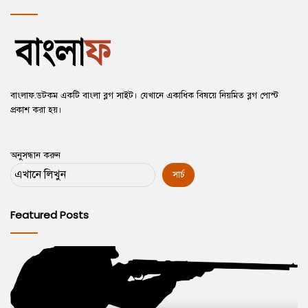
o
a
u
g
s
e
p
a
বাংলাফ.ডটকম একটি বাংলা ব্লগ সাইট। যেখানে একাধিক বিষয়ে নিয়মিত ব্লগ পোস্ট
g
প্রকাশ করা হয়।
e
অনুসন্ধান করুন
সার্চ
Featured Posts
How
মে
to
রা
Set
ফে
Up
স্ট