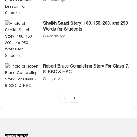
Sheikh Saadi Story: 100, 150, 200, and 250
Words for Students
4 weeks ago
Robert Bruce Completing Story For Class 7,
8, SSC & HSC
July 8, 2026
P
N
r
e
e
x
v
t
i
p
আমাদের সম্পর্কে