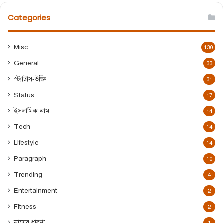
r
c
Categories
h
f
o
Misc
130
r
General
:
33
স্ট্যাটাস-উক্তি
31
Status
17
ইসলামিক নাম
14
Tech
14
Lifestyle
14
Paragraph
10
Trending
4
Entertainment
2
Fitness
2
নামের ধারণা
1