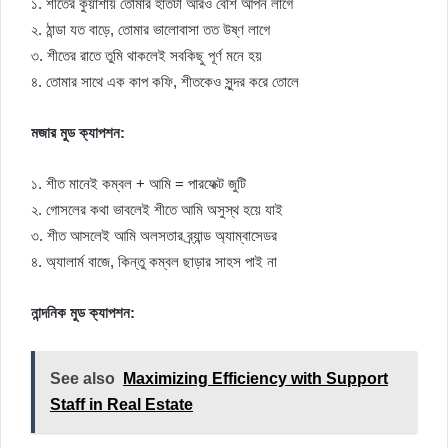
১. শীতের কুয়াশায় তোমার হাতটা আরও বেশি আপন লাগে
২. ঠান্ডা যত বাড়ে, তোমার ভালোবাসা তত উষ্ণ লাগে
৩. শীতের রাতে তুমি থাকলেই সবকিছু পূর্ণ মনে হয়
৪. তোমার সাথে এক কাপ কফি, শীতকেও সুন্দর করে তোলে
মজার মুড ক্যাপশন:
১. শীত মানেই কম্বল + আমি = পারফেক্ট জুটি
২. গোসলের কথা ভাবলেই শীতে আমি অসুস্থ হয়ে যাই
৩. শীত আসলেই আমি অলসতার ব্র্যান্ড অ্যাম্বাসেডর
৪. অ্যালার্ম বাজে, কিন্তু কম্বল ছাড়ার সাহস পাই না
নান্দনিক মুড ক্যাপশন:
See also
Maximizing Efficiency with Support
Staff in Real Estate