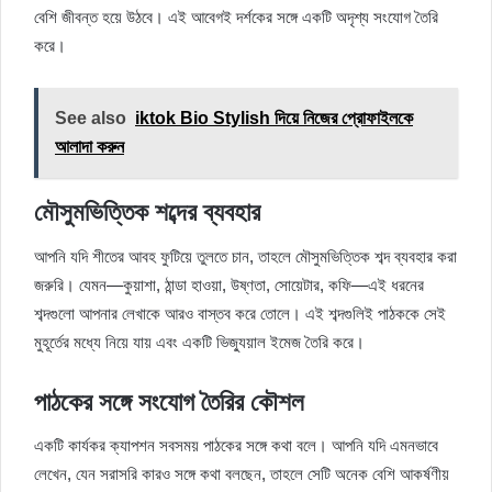
বেশি জীবন্ত হয়ে উঠবে। এই আবেগই দর্শকের সঙ্গে একটি অদৃশ্য সংযোগ তৈরি
করে।
See also
iktok Bio Stylish দিয়ে নিজের প্রোফাইলকে
আলাদা করুন
মৌসুমভিত্তিক শব্দের ব্যবহার
আপনি যদি শীতের আবহ ফুটিয়ে তুলতে চান, তাহলে মৌসুমভিত্তিক শব্দ ব্যবহার করা
জরুরি। যেমন—কুয়াশা, ঠান্ডা হাওয়া, উষ্ণতা, সোয়েটার, কফি—এই ধরনের
শব্দগুলো আপনার লেখাকে আরও বাস্তব করে তোলে। এই শব্দগুলিই পাঠককে সেই
মুহূর্তের মধ্যে নিয়ে যায় এবং একটি ভিজ্যুয়াল ইমেজ তৈরি করে।
পাঠকের সঙ্গে সংযোগ তৈরির কৌশল
একটি কার্যকর ক্যাপশন সবসময় পাঠকের সঙ্গে কথা বলে। আপনি যদি এমনভাবে
লেখেন, যেন সরাসরি কারও সঙ্গে কথা বলছেন, তাহলে সেটি অনেক বেশি আকর্ষণীয়