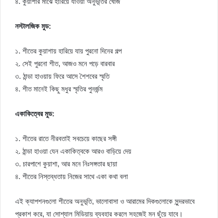
৪. কুয়াশার মাঝে হারিয়ে যাওয়া অনুভূতির খোঁজ
নস্টালজিক মুড:
১. শীতের কুয়াশায় হারিয়ে যায় পুরনো দিনের গল্প
২. সেই পুরনো শীত, আজও মনে পড়ে বারবার
৩. ঠান্ডা হাওয়ায় ফিরে আসে শৈশবের স্মৃতি
৪. শীত মানেই কিছু মধুর স্মৃতির পুনর্জন্ম
একাকিত্বের মুড:
১. শীতের রাতে নীরবতাই সবচেয়ে কাছের সঙ্গী
২. ঠান্ডা হাওয়া যেন একাকিত্বকে আরও বাড়িয়ে দেয়
৩. চারপাশে কুয়াশা, আর মনে নিঃসঙ্গতার ছায়া
৪. শীতের নিস্তব্ধতায় নিজের সাথে একা কথা বলা
এই ক্যাপশনগুলো শীতের অনুভূতি, ভালোবাসা ও আরামের দিকগুলোকে সুন্দরভাবে
প্রকাশ করে, যা সোশ্যাল মিডিয়ায় ব্যবহার করলে সহজেই মন ছুঁয়ে যাবে।