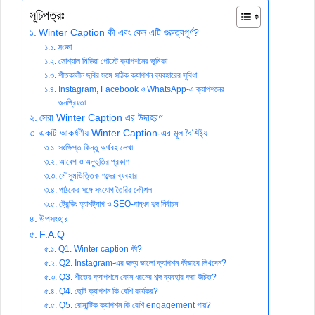
সূচিপত্রঃ
Winter Caption কী এবং কেন এটি গুরুত্বপূর্ণ?
সংজ্ঞা
সোশ্যাল মিডিয়া পোস্টে ক্যাপশনের ভূমিকা
শীতকালীন ছবির সঙ্গে সঠিক ক্যাপশন ব্যবহারের সুবিধা
Instagram, Facebook ও WhatsApp-এ ক্যাপশনের
জনপ্রিয়তা
সেরা Winter Caption এর উদাহরণ
একটি আকর্ষণীয় Winter Caption-এর মূল বৈশিষ্ট্য
সংক্ষিপ্ত কিন্তু অর্থবহ লেখা
আবেগ ও অনুভূতির প্রকাশ
মৌসুমভিত্তিক শব্দের ব্যবহার
পাঠকের সঙ্গে সংযোগ তৈরির কৌশল
ট্রেন্ডিং হ্যাশট্যাগ ও SEO-বান্ধব শব্দ নির্বাচন
উপসংহার
F.A.Q
Q1. Winter caption কী?
Q2. Instagram-এর জন্য ভালো ক্যাপশন কীভাবে লিখবেন?
Q3. শীতের ক্যাপশনে কোন ধরনের শব্দ ব্যবহার করা উচিত?
Q4. ছোট ক্যাপশন কি বেশি কার্যকর?
Q5. রোমান্টিক ক্যাপশন কি বেশি engagement পায়?