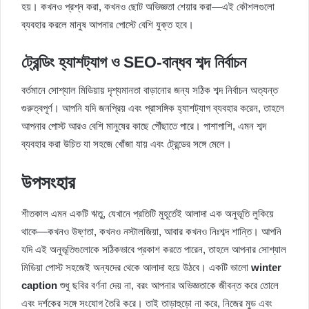
হয়। কখনও প্রশ্ন করা, কখনও ছোট অভিজ্ঞতা শেয়ার করা—এই কৌশলগুলো
ব্যবহার করলে মানুষ আপনার পোস্টে বেশি যুক্ত হবে।
ট্রেন্ডিং হ্যাশট্যাগ ও SEO-বান্ধব শব্দ নির্বাচন
বর্তমানে সোশ্যাল মিডিয়ায় দৃশ্যমানতা বাড়ানোর জন্য সঠিক শব্দ নির্বাচন অত্যন্ত
গুরুত্বপূর্ণ। আপনি যদি জনপ্রিয় এবং প্রাসঙ্গিক হ্যাশট্যাগ ব্যবহার করেন, তাহলে
আপনার পোস্ট আরও বেশি মানুষের কাছে পৌঁছাতে পারে। পাশাপাশি, এমন শব্দ
ব্যবহার করা উচিত যা সহজে খোঁজা যায় এবং ট্রেন্ডের সঙ্গে মেলে।
উপসংহার
শীতকাল এমন একটি ঋতু, যেখানে প্রতিটি মুহূর্তেই আলাদা এক অনুভূতি লুকিয়ে
থাকে—কখনও উষ্ণতা, কখনও নস্টালজিয়া, আবার কখনও নিঃশব্দ শান্তি। আপনি
যদি এই অনুভূতিগুলোকে সঠিকভাবে প্রকাশ করতে পারেন, তাহলে আপনার সোশ্যাল
মিডিয়া পোস্ট সহজেই অন্যদের থেকে আলাদা হয়ে উঠবে। একটি ভালো
winter
caption
শুধু ছবির বর্ণনা দেয় না, বরং আপনার অভিজ্ঞতাকে জীবন্ত করে তোলে
এবং দর্শকের সঙ্গে সংযোগ তৈরি করে। তাই তাড়াহুড়ো না করে, নিজের মুড এবং