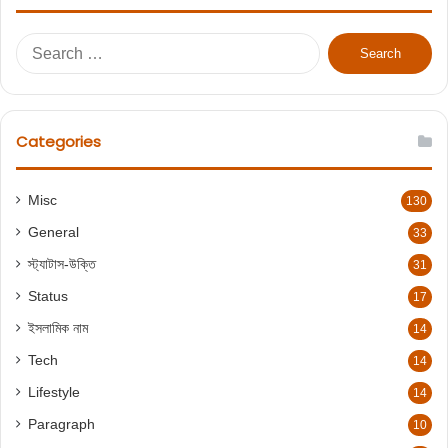
S
e
a
r
c
Categories
h
f
o
Misc
130
r
General
:
33
স্ট্যাটাস-উক্তি
31
Status
17
ইসলামিক নাম
14
Tech
14
Lifestyle
14
Paragraph
10