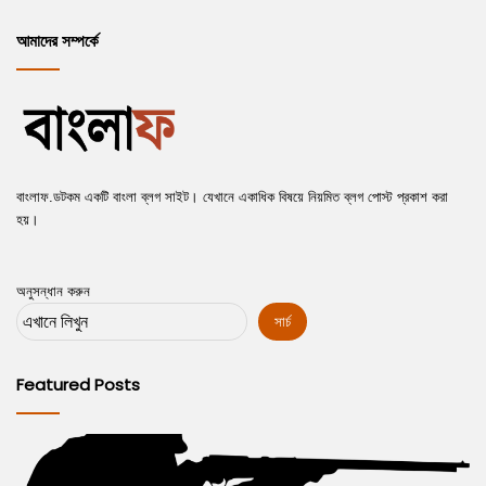
i
p
আমাদের সম্পর্কে
o
a
u
g
s
e
p
a
বাংলাফ.ডটকম একটি বাংলা ব্লগ সাইট। যেখানে একাধিক বিষয়ে নিয়মিত ব্লগ পোস্ট প্রকাশ করা
g
হয়।
e
অনুসন্ধান করুন
সার্চ
Featured Posts
মেয়েদের
মেয
রাগানোর
রাগ