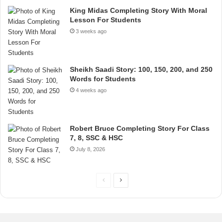
King Midas Completing Story With Moral
Lesson For Students
3 weeks ago
Sheikh Saadi Story: 100, 150, 200, and 250
Words for Students
4 weeks ago
Robert Bruce Completing Story For Class
7, 8, SSC & HSC
July 8, 2026
P
N
r
e
e
x
v
t