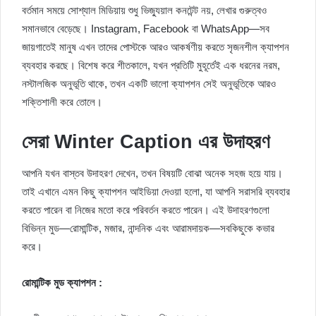
বর্তমান সময়ে সোশ্যাল মিডিয়ায় শুধু ভিজ্যুয়াল কনটেন্ট নয়, লেখার গুরুত্বও
সমানভাবে বেড়েছে। Instagram, Facebook বা WhatsApp—সব
জায়গাতেই মানুষ এখন তাদের পোস্টকে আরও আকর্ষণীয় করতে সৃজনশীল ক্যাপশন
ব্যবহার করছে। বিশেষ করে শীতকালে, যখন প্রতিটি মুহূর্তেই এক ধরনের নরম,
নস্টালজিক অনুভূতি থাকে, তখন একটি ভালো ক্যাপশন সেই অনুভূতিকে আরও
শক্তিশালী করে তোলে।
সেরা Winter Caption এর উদাহরণ
আপনি যখন বাস্তব উদাহরণ দেখেন, তখন বিষয়টি বোঝা অনেক সহজ হয়ে যায়।
তাই এখানে এমন কিছু ক্যাপশন আইডিয়া দেওয়া হলো, যা আপনি সরাসরি ব্যবহার
করতে পারেন বা নিজের মতো করে পরিবর্তন করতে পারেন। এই উদাহরণগুলো
বিভিন্ন মুড—রোমান্টিক, মজার, নান্দনিক এবং আরামদায়ক—সবকিছুকে কভার
করে।
রোমান্টিক মুড ক্যাপশন :