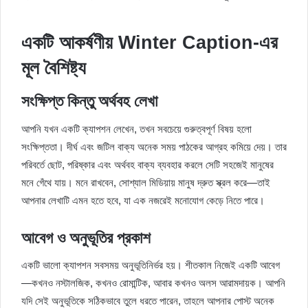
একটি আকর্ষণীয় Winter Caption-এর
মূল বৈশিষ্ট্য
সংক্ষিপ্ত কিন্তু অর্থবহ লেখা
আপনি যখন একটি ক্যাপশন লেখেন, তখন সবচেয়ে গুরুত্বপূর্ণ বিষয় হলো
সংক্ষিপ্ততা। দীর্ঘ এবং জটিল বাক্য অনেক সময় পাঠকের আগ্রহ কমিয়ে দেয়। তার
পরিবর্তে ছোট, পরিষ্কার এবং অর্থবহ বাক্য ব্যবহার করলে সেটি সহজেই মানুষের
মনে গেঁথে যায়। মনে রাখবেন, সোশ্যাল মিডিয়ায় মানুষ দ্রুত স্ক্রল করে—তাই
আপনার লেখাটি এমন হতে হবে, যা এক নজরেই মনোযোগ কেড়ে নিতে পারে।
আবেগ ও অনুভূতির প্রকাশ
একটি ভালো ক্যাপশন সবসময় অনুভূতিনির্ভর হয়। শীতকাল নিজেই একটি আবেগ
—কখনও নস্টালজিক, কখনও রোমান্টিক, আবার কখনও অলস আরামদায়ক। আপনি
যদি সেই অনুভূতিকে সঠিকভাবে তুলে ধরতে পারেন, তাহলে আপনার পোস্ট অনেক