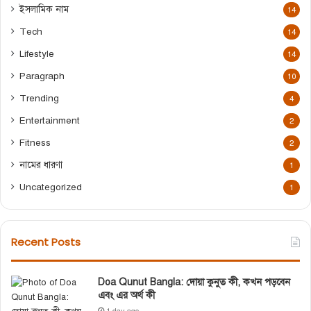
ইসলামিক নাম
14
Tech
14
Lifestyle
14
Paragraph
10
Trending
4
Entertainment
2
Fitness
2
নামের ধারণা
1
Uncategorized
1
Recent Posts
Doa Qunut Bangla: দোয়া কুনুত কী, কখন পড়বেন
এবং এর অর্থ কী