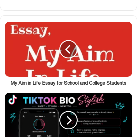
My Aim in Life Essay for School and College Students