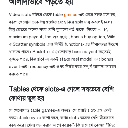
আলাদাভাবে পড়তে হয়
Video slots বাইরে থেকে table
games
-এর চেয়ে সহজ মনে হয়,
কারণ খেলোয়াড়কে শুধু stake বেছে নিয়ে spin চালু করলেই চলে।
কিন্তু ভেতরে অনেক সময় বেশি লুকানো শর্ত থাকে। নিয়মে RTP,
maximum payout, line-এর সংখ্যা, bonus buy option, Wild
ও Scatter symbols এবং নির্দিষ্ট functions-এর সীমাবদ্ধতা উল্লেখ
থাকতে পারে। Roulette-এ খেলোয়াড় basic payout সহজেই
বুঝতে পারে, কিন্তু slot-এ একই stake reel model এবং bonus
event-এর frequency-এর ওপর নির্ভর করে সম্পূর্ণ আলাদা আচরণ
করতে পারে।
Tables থেকে slots-এ গেলে সবচেয়ে বেশি
কোথায় ভুল হয়
যে খেলোয়াড় table games-এ অভ্যস্ত, সে প্রায়ই slot-এও একই
রকম stable cycle আশা করে, অথচ slots অনেক বেশি তীব্রভাবে
কাজ করে। খেলা শুরু করার আগে কয়েকটি বিষয় দেখে নেওয়া উচিত: