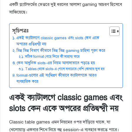
একটি প্ল্যাটফর্মের ভেতরে দুই ধরনের আলাদা gaming আচরণ হিসেবে
সাজিয়েছে।
সূচিপত্রঃ
একই ক্যাটালগে classic games এবং slots কেন একে
অপরের প্রতিদ্বন্দ্বী নয়
ভিন্ন ভিন্ন বিভাগ কীভাবে ভিন্ন ভিন্ন gaming চাহিদা পূরণ করে
সঠিক format বেছে নিতে কী সাহায্য করে
কেন আধুনিক slots-এর নিয়ম আলাদাভাবে পড়তে হয়
Tables থেকে slots-এ গেলে সবচেয়ে বেশি কোথায় ভুল হয়
format-গুলোর এই সংমিশ্রণ কীভাবে ক্যাটালগকে আরও
ব্যবহারিক করে
একই ক্যাটালগে classic games এবং
slots কেন একে অপরের প্রতিদ্বন্দ্বী নয়
Classic table games এমন নিয়মের ওপর দাঁড়িয়ে থাকে, যা
খেলোয়াড় একবার শিখে নিয়ে বহু session-এ ব্যবহার করতে পারে।