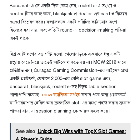
Baccarat-এ সে একটি দিক বেছে নেয়, roulette-এ সংখ্যা ও
sector নিয়ে কাজ করে, blackjack-এ dealer-এর card ও নিজের
hand বিশ্লেষণ করে। ফলাফলকে একটি পরিচিত কাঠামোর অংশ
হিসেবে ধরা যায়, এবং প্রতিটি round-এ decision-making প্রক্রিয়া
একই থাকে।
মিশ্র ক্যাটালগের বড় শক্তি হলো, খেলোয়াড়কে একবারে শুধু একটি
style বেছে নিয়ে তাতেই আটকে থাকতে হয় না। MCW 2018 সালে
প্রতিষ্ঠিত এবং Curaçao Gaming Commission-এর লাইসেন্সপ্রাপ্ত
একটি প্ল্যাটফর্ম, যেখানে 2,000-এর বেশি slot game এবং
baccarat, blackjack, roulette-সহ বিস্তৃত table section
পাশাপাশি রয়েছে।
mcw ক্যাসিনো লগইন
করার পরে অন্য প্ল্যাটফর্মে
না গিয়েই শান্ত টেবিল আর দ্রুতগতির slot-এর মধ্যে পছন্দ করার সুযোগ
পাওয়া যায়, যা session planning-কে আরও সহজ করে।
See also
Unlock Big Wins with TopX Slot Games:
A Player’s Guide