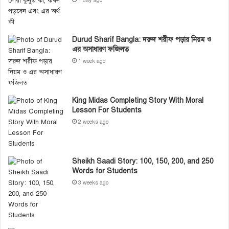
1 day ago
Durud Sharif Bangla: দরুদ শরীফ পড়ার নিয়ম ও
এর অসাধারণ ফজিলত
1 week ago
King Midas Completing Story With Moral
Lesson For Students
2 weeks ago
Sheikh Saadi Story: 100, 150, 200, and 250
Words for Students
3 weeks ago