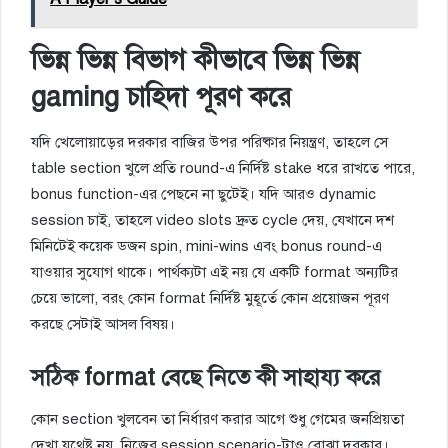
ভিন্ন ভিন্ন বিভাগ কীভাবে ভিন্ন ভিন্ন
gaming চাহিদা পূরণ করে
যদি খেলোয়াড়ের দরকার বাজির উপর পরিষ্কার নিয়ন্ত্রণ, তাহলে সে
table section খুলে প্রতি round-এ নির্দিষ্ট stake ধরে রাখতে পারে,
bonus function-এর পেছনে না ছুটেই। যদি আরও dynamic
session চাই, তাহলে video slots দ্রুত cycle দেয়, যেখানে দশ
মিনিটেই কয়েক ডজন spin, mini-wins এবং bonus round-এ
যাওয়ার সুযোগ থাকে। পার্থক্যটা এই নয় যে একটি format অন্যটির
চেয়ে ভালো, বরং কোন format নির্দিষ্ট মুহূর্তে কোন প্রয়োজন পূরণ
করছে সেটাই আসল বিষয়।
সঠিক format বেছে নিতে কী সাহায্য করে
কোন section খুলবেন তা নির্ধারণ করার আগে শুধু গেমের জনপ্রিয়তা
দেখা যথেষ্ট নয়, নিজের session scenario-টাও বোঝা দরকার।