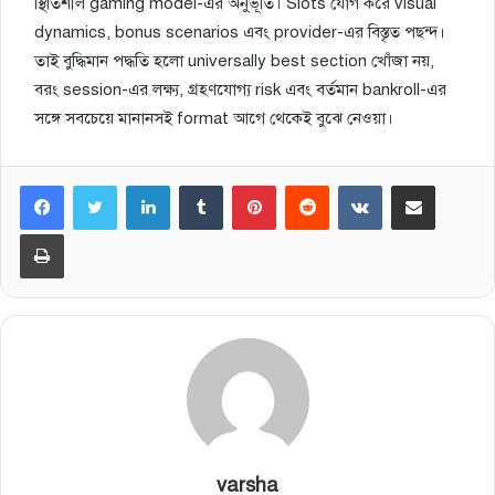
স্থিতিশীল gaming model-এর অনুভূতি। Slots যোগ করে visual
dynamics, bonus scenarios এবং provider-এর বিস্তৃত পছন্দ।
তাই বুদ্ধিমান পদ্ধতি হলো universally best section খোঁজা নয়,
বরং session-এর লক্ষ্য, গ্রহণযোগ্য risk এবং বর্তমান bankroll-এর
সঙ্গে সবচেয়ে মানানসই format আগে থেকেই বুঝে নেওয়া।
LinkedIn
Tumblr
Pinterest
Reddit
VKontakte
Share via Email
Print
varsha